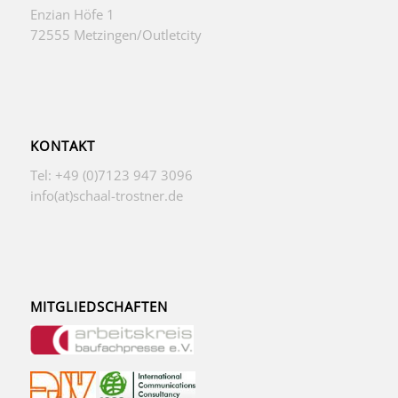
Enzian Höfe 1
72555 Metzingen/Outletcity
KONTAKT
Tel: +49 (0)7123 947 3096
info(at)schaal-trostner.de
MITGLIEDSCHAFTEN