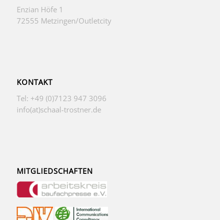
Enzian Höfe 1
72555 Metzingen/Outletcity
KONTAKT
Tel: +49 (0)7123 947 3096
info(at)schaal-trostner.de
MITGLIEDSCHAFTEN