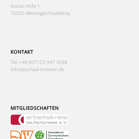
Enzian Höfe 1
72555 Metzingen/Outletcity
KONTAKT
Tel: +49 (0)7123 947 3096
info(at)schaal-trostner.de
MITGLIEDSCHAFTEN