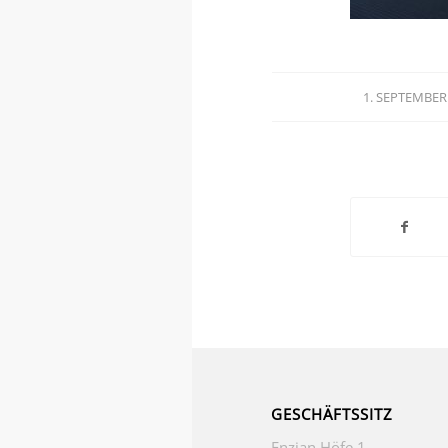
1. SEPTEMBER
/
GESCHÄFTSSITZ
Enzian Höfe 1