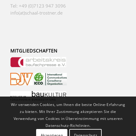
Tel: +49 (0)7123 947 3096
info(at)schaal-trostner.de
MITGLIEDSCHAFTEN
Wir verwenden Cookies, um Ihnen die beste Online-Erfahrung
zu bieten. Mit Ihrer Zustimmung akzeptieren Sie die
Verwendung von Cookies in Übereinstimmung mit unseren
Datenschutz-Richtlinien.
Akzeptieren
Datenschutz