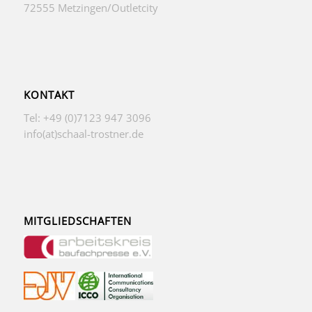
72555 Metzingen/Outletcity
KONTAKT
Tel: +49 (0)7123 947 3096
info(at)schaal-trostner.de
MITGLIEDSCHAFTEN