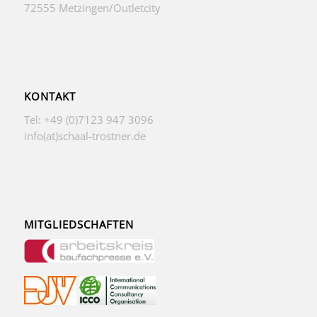
72555 Metzingen/Outletcity
KONTAKT
Tel: +49 (0)7123 947 3096
info(at)schaal-trostner.de
MITGLIEDSCHAFTEN